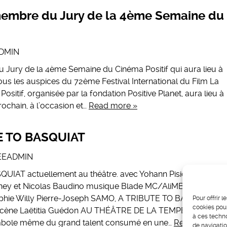
membre du Jury de la 4ème Semaine du
DMIN
Jury de la 4ème Semaine du Cinéma Positif qui aura lieu à
us les auspices du 72ème Festival International du Film La
itif, organisée par la fondation Positive Planet, aura lieu à
ochain, à l’occasion et…
Read more »
E TO BASQUIAT
EEADMIN
IAT actuellement au théâtre. avec Yohann Pisiou, Willy
aney et Nicolas Baudino musique Blade MC/AliMBaye et
phie Willy Pierre-Joseph ​SAMO, A TRIBUTE TO BASQUIAT
Pour offrir 
cookies pour
n scène Laëtitia Guédon AU THÉÂTRE DE LA TEMPÊTE du 11
à ces techn
Symbole même du grand talent consumé en une…
Read more »
de navigatio