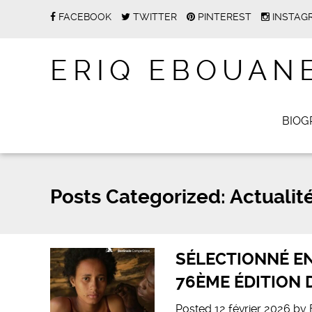
FACEBOOK
TWITTER
PINTEREST
INSTAG
ERIQ EBOUAN
BIOG
Posts Categorized:
Actualit
SÉLECTIONNÉ EN
76ÈME ÉDITION D
Posted
12 février 2026
by