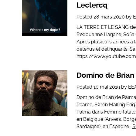
Leclercq
Posted
28 mars 2020
by
LA TERRE ET LE SANG de J
Redouanne Harjane, Sofia Le
Après plusieurs années à l
détenus et délinquants, Sa
https://www.youtube.co
Domino de Brian
Posted
10 mai 2019
by
EE
Domino de Brian de Palma 
Pearce, Søren Malling Ériq
Palma dans Femme fatale 
en Belgique (Anvers, Borgerh
Sardaigne), en Espagne…
R