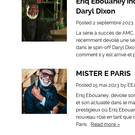
Eriq Ebouaney in
Daryl Dixon
Posted
2 septembre 2023
La série à succès de AMC,
récemment dévoilé une sér
dans le spin-off Daryl Dix
comment il y est arrivé e
MISTER E PARIS
Posted
15 mai 2023
by
EE
Eriq Ebouaney, dévoile so
et son actualité dans le m
prestigieux où Eriq Eboua
nouveau rôle en tant que
Paris….
Read more »