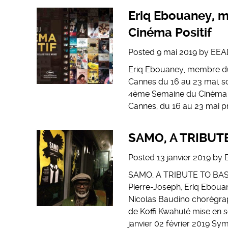
Eriq Ebouaney, 
Cinéma Positif
Posted
9 mai 2019
by
EEA
Eriq Ebouaney, membre du 
Cannes du 16 au 23 mai, so
4ème Semaine du Cinéma Pos
Cannes, du 16 au 23 mai pr
​SAMO, A TRIBUT
Posted
13 janvier 2019
by
SAMO, A TRIBUTE TO BASQU
Pierre-Joseph, Eriq Ebou
Nicolas Baudino chorégra
de Koffi Kwahulé mise e
janvier 02 février 2019 