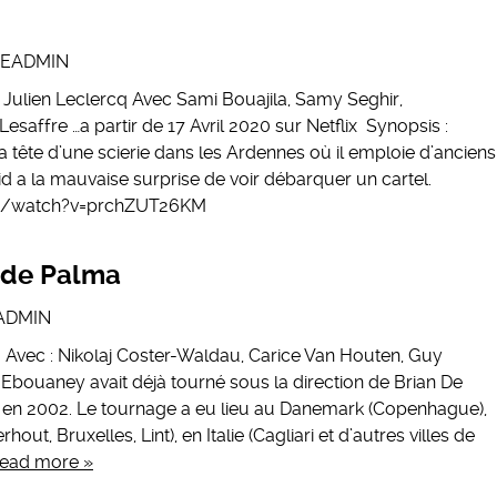
EEADMIN
ulien Leclercq Avec Sami Bouajila, Samy Seghir,
saffre …a partir de 17 Avril 2020 sur Netflix Synopsis :
a tête d’une scierie dans les Ardennes où il emploie d’anciens
id a la mauvaise surprise de voir débarquer un cartel.
m/watch?v=prchZUT26KM
 de Palma
ADMIN
Avec : Nikolaj Coster-Waldau, Carice Van Houten, Guy
 Ebouaney avait déjà tourné sous la direction de Brian De
en 2002. Le tournage a eu lieu au Danemark (Copenhague),
out, Bruxelles, Lint), en Italie (Cagliari et d’autres villes de
ead more »