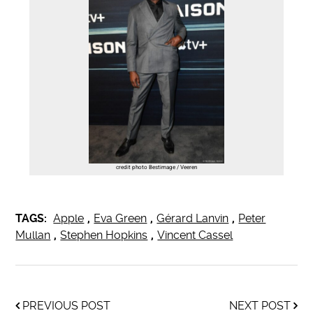
credit photo Bestimage / Veeren
TAGS:
Apple
,
Eva Green
,
Gérard Lanvin
,
Peter
Mullan
,
Stephen Hopkins
,
Vincent Cassel
PREVIOUS POST
NEXT POST