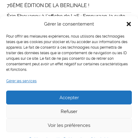
76ÈME ÉDITION DE LA BERLINALE !
Ériq Ebouaney à l’affiche de L2E : Empuraan, la suite
du film indien Lucifer au casting international
Gérer le consentement
Eriq Ebouaney incarne Fallou dans The Walking Dead :
Pour offrir les meilleures expériences, nous utilisons des technologies
Daryl Dixon
telles que les cookies pour stocker et/ou accéder aux informations des
appareils. Le fait de consentir à ces technologies nous permettra de
MISTER E PARIS
traiter des données telles que le comportement de navigation ou les ID
uniques sur ce site. Le fait de ne pas consentir ou de retirer son
LIAISON
consentement peut avoir un effet négatif sur certaines caractéristiques
et fonctions.
Catégories
Gérer les services
Actualités
Accepter
Refuser
Voir les préférences
Français
English