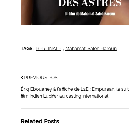
TAGS:
BERLINALE
,
Mahamat-Saleh Haroun
PREVIOUS POST
Ériq Ebouaney à l’affiche de L2E : Empuraan, la sui
film indien Lucifer au casting international
Related Posts