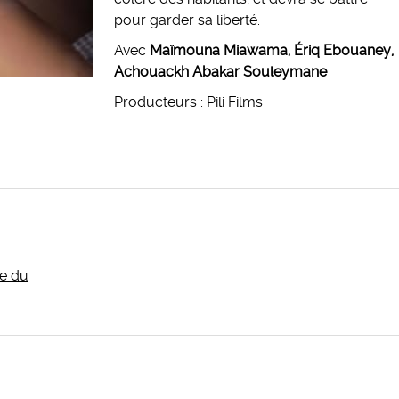
pour garder sa liberté.
Avec
Maïmouna Miawama, Ériq Ebouaney,
Achouackh Abakar Souleymane
Producteurs : Pili Films
te du