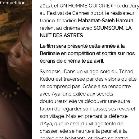
2013), et UN HOMME QUI CRIE (Prix du Jur
au Festival de Cannes 2010), le réalisateur
franco-tchadien
Mahamat-Saleh Haroun
revient au cinéma avec
SOUMSOUM, LA
NUIT DES ASTRES
.
Le film sera présenté cette année à la
Berlinale en compétition et sortira sur nos
écrans de cinéma le 22 avril.
Synopsis : Dans un village isolé du Tchad,
Kellou est traversée par des visions qu’elle
ne comprend pas. Grâce à sa rencontre
avec Aya, une exilée aux secrets
douloureux, elle va découvrir une autre
façon de regarder son passé, ses rêves et
son village. Mais en prenant la défense
d’Aya, que le chef du village tente de
chasser, elle se heurte à la peur et à la
colère des habitants, et devra se battre