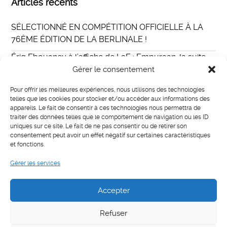
Articles récents
SÉLECTIONNÉ EN COMPÉTITION OFFICIELLE À LA
76ÈME ÉDITION DE LA BERLINALE !
Ériq Ebouaney à l’affiche de L2E : Empuraan, la suite
du film indien Lucifer au casting international
Gérer le consentement
Eriq Ebouaney incarne Fallou dans The Walking Dead :
Pour offrir les meilleures expériences, nous utilisons des technologies
Daryl Dixon
telles que les cookies pour stocker et/ou accéder aux informations des
appareils. Le fait de consentir à ces technologies nous permettra de
MISTER E PARIS
traiter des données telles que le comportement de navigation ou les ID
uniques sur ce site. Le fait de ne pas consentir ou de retirer son
LIAISON
consentement peut avoir un effet négatif sur certaines caractéristiques
et fonctions.
Gérer les services
Catégories
Actualités
Accepter
Refuser