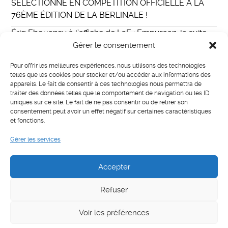
SÉLECTIONNÉ EN COMPÉTITION OFFICIELLE À LA
76ÈME ÉDITION DE LA BERLINALE !
Ériq Ebouaney à l’affiche de L2E : Empuraan, la suite
du film indien Lucifer au casting international
Gérer le consentement
Eriq Ebouaney incarne Fallou dans The Walking Dead :
Pour offrir les meilleures expériences, nous utilisons des technologies
Daryl Dixon
telles que les cookies pour stocker et/ou accéder aux informations des
appareils. Le fait de consentir à ces technologies nous permettra de
MISTER E PARIS
traiter des données telles que le comportement de navigation ou les ID
uniques sur ce site. Le fait de ne pas consentir ou de retirer son
LIAISON
consentement peut avoir un effet négatif sur certaines caractéristiques
et fonctions.
Gérer les services
Catégories
Actualités
Accepter
Refuser
Voir les préférences
Français
English