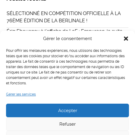
SÉLECTIONNÉ EN COMPÉTITION OFFICIELLE À LA
76ÈME ÉDITION DE LA BERLINALE !
Ériq Ebouaney à l’affiche de L2E : Empuraan, la suite
du film indien Lucifer au casting international
Gérer le consentement
Eriq Ebouaney incarne Fallou dans The Walking Dead :
Pour offrir les meilleures expériences, nous utilisons des technologies
Daryl Dixon
telles que les cookies pour stocker et/ou accéder aux informations des
appareils. Le fait de consentir à ces technologies nous permettra de
MISTER E PARIS
traiter des données telles que le comportement de navigation ou les ID
uniques sur ce site. Le fait de ne pas consentir ou de retirer son
LIAISON
consentement peut avoir un effet négatif sur certaines caractéristiques
et fonctions.
Gérer les services
Catégories
Actualités
Accepter
Refuser