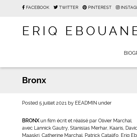
FACEBOOK
TWITTER
PINTEREST
INSTA
ERIQ EBOUAN
BIOG
Bronx
Posted
5 juillet 2021
by
EEADMIN
under
BRONX
un film écrit et réalisé par Olivier Marchal.
avec Lannick Gautry, Stanislas Merhar, Kaaris, Dav
Maaskri, Catherine Marchal, Patrick Catalifo, Eriq 