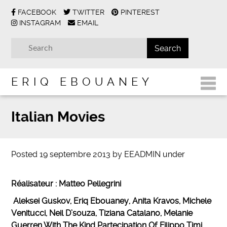
FACEBOOK
TWITTER
PINTEREST
INSTAGRAM
EMAIL
ERIQ EBOUANEY
Italian Movies
Posted
19 septembre 2013
by
EEADMIN
under
Réalisateur : Matteo Pellegrini
Aleksei Guskov, Eriq Ebouaney, Anita Kravos, Michele
Venitucci, Neil D’souza, Tiziana Catalano, Melanie
Guerren With The Kind Partecipation Of Filippo Timi