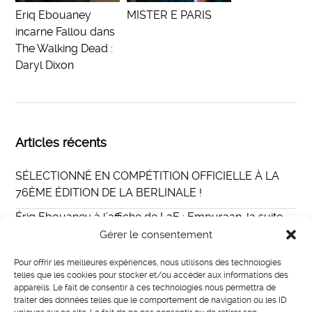
Eriq Ebouaney
MISTER E PARIS
incarne Fallou dans
The Walking Dead :
Daryl Dixon
Articles récents
SÉLECTIONNÉ EN COMPÉTITION OFFICIELLE À LA
76ÈME ÉDITION DE LA BERLINALE !
Ériq Ebouaney à l’affiche de L2E : Empuraan, la suite
du film indien Lucifer au casting international
Gérer le consentement
Eriq Ebouaney incarne Fallou dans The Walking Dead :
Pour offrir les meilleures expériences, nous utilisons des technologies
Daryl Dixon
telles que les cookies pour stocker et/ou accéder aux informations des
appareils. Le fait de consentir à ces technologies nous permettra de
MISTER E PARIS
traiter des données telles que le comportement de navigation ou les ID