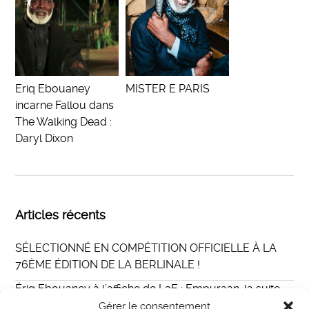
Eriq Ebouaney
MISTER E PARIS
incarne Fallou dans
The Walking Dead :
Daryl Dixon
Articles récents
SÉLECTIONNÉ EN COMPÉTITION OFFICIELLE À LA
76ÈME ÉDITION DE LA BERLINALE !
Ériq Ebouaney à l’affiche de L2E : Empuraan, la suite
du film indien Lucifer au casting international
Gérer le consentement