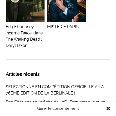
Eriq Ebouaney
MISTER E PARIS
incarne Fallou dans
The Walking Dead :
Daryl Dixon
Articles récents
SÉLECTIONNÉ EN COMPÉTITION OFFICIELLE À LA
76ÈME ÉDITION DE LA BERLINALE !
Ériq Ebouaney à l’affiche de L2E : Empuraan, la suite
du film indien Lucifer au casting international
Gérer le consentement