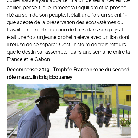
col­lier sacré ayant appar­tenu à un de ses ancê­tres. Ce
col­lier, pense-t-elle, ramè­nera l’équilibre et la pros­pé­
rité au sein de son peuple. Il était une fois un scien­ti­fi­
que adepte de la préservation des écosystèmes qui
tra­vaille à la réin­tro­duc­tion de lions dans son pays. Il
était une fois un jeune orphe­lin élevé avec un lion dont
il refuse de se sépa­rer. C’est l’his­toire de trois retours
que le destin va ras­sem­bler dans une semaine entre la
France et le Gabon.
Récompense
2013 :
Trophée Francophone du second
rôle masculin Eriq Ebouaney