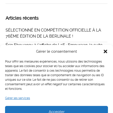
Articles récents
SÉLECTIONNÉ EN COMPÉTITION OFFICIELLE À LA
76ÈME ÉDITION DE LA BERLINALE !
Ériq Ebouaney à l’affiche de L2E : Empuraan, la suite
du film indien Lucifer au casting international
Gérer le consentement
Eriq Ebouaney incarne Fallou dans The Walking Dead :
Pour offrir les meilleures expériences, nous utilisons des technologies
Daryl Dixon
telles que les cookies pour stocker et/ou accéder aux informations des
appareils. Le fait de consentir à ces technologies nous permettra de
MISTER E PARIS
traiter des données telles que le comportement de navigation ou les ID
uniques sur ce site. Le fait de ne pas consentir ou de retirer son
LIAISON
consentement peut avoir un effet négatif sur certaines caractéristiques
et fonctions.
Catégories
Gérer les services
Actualités
Accepter